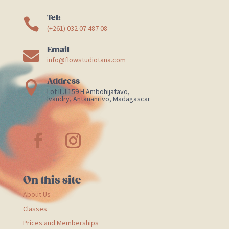
Tel:

(+261) 032 07 487 08
Email

info@flowstudiotana.com
Address

Lot II J 159 H Ambohijatavo,
Ivandry, Antananrivo, Madagascar
On this site
About Us
Classes
Prices and Memberships