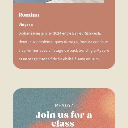
Romina
Vinyasa
Diplômée en janvier 2024 entre Bali et Rishikesh,
deux lieux emblématiques du yoga, Romina continue
à se former avec un stage de back bending à Mysore
et un stage intensif de flexibilité à Tana en 2025.
READY?
Join us for a
class